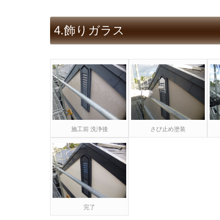
4.飾りガラス
施工前 洗浄後
さび止め塗装
完了