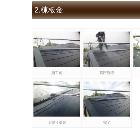
2.棟板金
施工前
高圧洗浄
上塗り塗装
完了