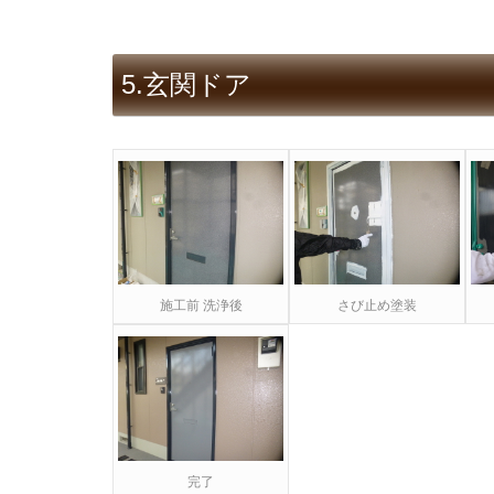
5.玄関ドア
施工前 洗浄後
さび止め塗装
完了