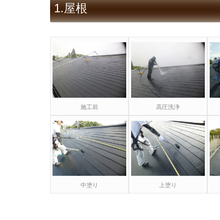
1.屋根
施工前
高圧洗浄
中塗り
上塗り