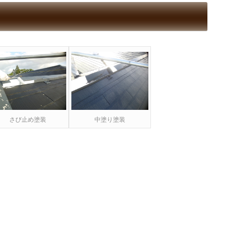
さび止め塗装
中塗り塗装