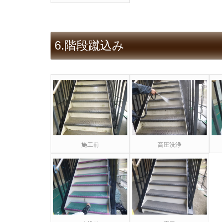
6.階段蹴込み
施工前
高圧洗浄