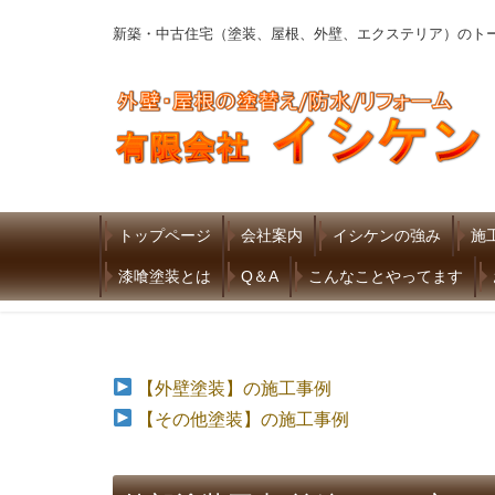
新築・中古住宅（塗装、屋根、外壁、エクステリア）のト
トップページ
会社案内
イシケンの強み
施
漆喰塗装とは
Q＆A
こんなことやってます
【外壁塗装】の施工事例
【その他塗装】の施工事例