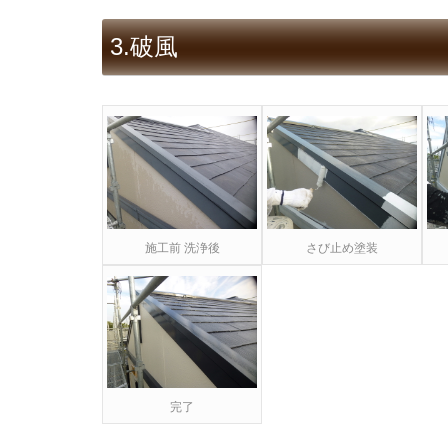
3.破風
施工前 洗浄後
さび止め塗装
完了