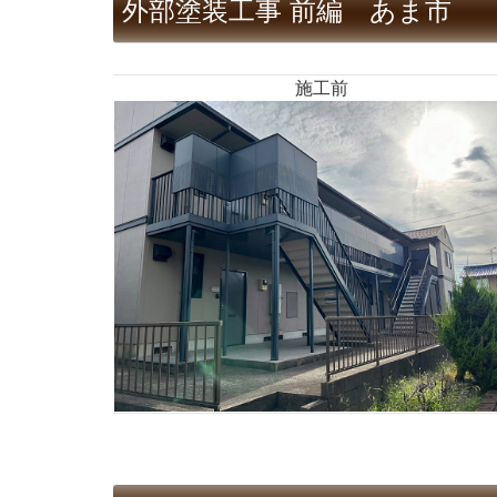
外部塗装工事 前編 あま市
施工前